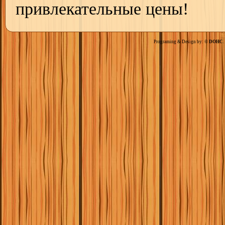
привлекательные цены!
Вс
Programing & Design by: ©
DOHC
.