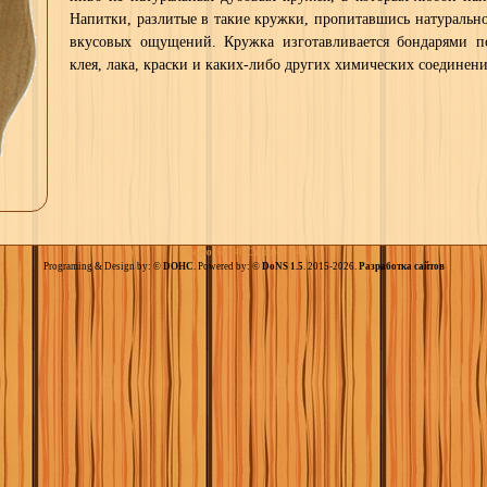
Напитки, разлитые в такие кружки, пропитавшись натуральн
вкусовых ощущений. Кружка изготавливается бондарями по
клея, лака, краски и каких-либо других химических соединен
Всего:
60148
Сегодня:
44
Programing & Design by: ©
DOHC
. Powered by: ©
DoNS 1.5
. 2015-2026.
Разработка сайтов