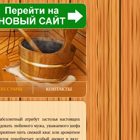
СЕССУАРЫ
КОНТАКТЫ
абсолютный атрибут застолья настоящих
адовать любимого мужа, уважаемого шефа
приятнее пить свежий квас или ароматное
иток приобретает особый аромат и вкус.