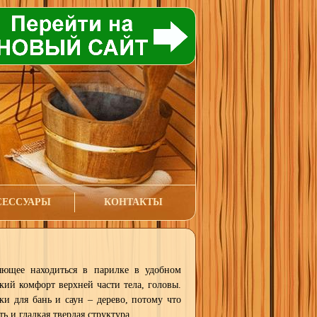
СЕССУАРЫ
КОНТАКТЫ
яющее находиться в парилке в удобном
кий комфорт верхней части тела, головы.
и для бань и саун – дерево, потому что
ь и гладкая твердая структура.