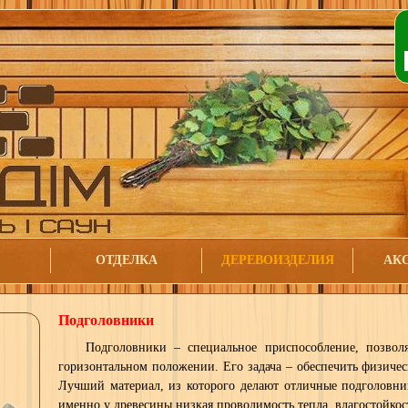
ОТДЕЛКА
ДЕРЕВОИЗДЕЛИЯ
АК
Подголовники
Подголовники – специальное приспособление, позвол
горизонтальном положении. Его задача – обеспечить физичес
Лучший материал, из которого делают отличные подголовник
именно у древесины низкая проводимость тепла, влагостойкост