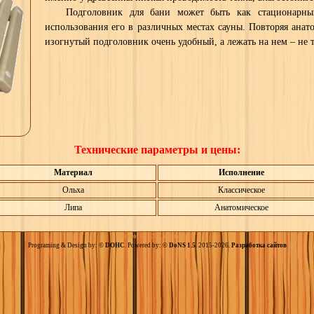
Подголовник для бани может быть как стационарны
использования его в различных местах сауны. Повторяя анат
изогнутый подголовник очень удобный, а лежать на нем – не т
Технические параметры и цены:
Материал
Исполнение
Ольха
Классическое
Липа
Анатомическое
Всего:
60100
Сегодня:
36
Programing & Design by: ©
DOHC
. Powered by: ©
DoNS 1.5
. 2015-2026.
Разработка сайтов