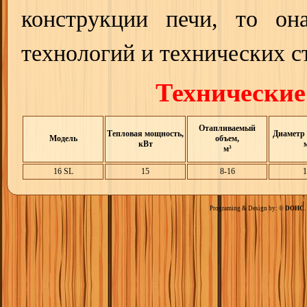
конструкции печи, то он
технологий и технических с
Технические
Отапливаемый
Тепловая мощность,
Диаметр 
Модель
объем,
кВт
м³
16 SL
15
8-16
1
Вс
Programing & Design by: ©
DOHC
.