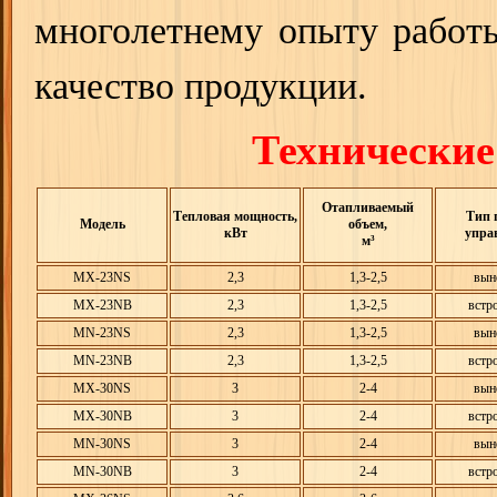
многолетнему опыту работы
качество продукции.
Технические
Отапливаемый
Тепловая мощность,
Тип 
Модель
объем,
кВт
упра
м³
MX-23NS
2,3
1,3-2,5
вын
MX-23NB
2,3
1,3-2,5
встр
MN-23NS
2,3
1,3-2,5
вын
MN-23NB
2,3
1,3-2,5
встр
MX-30NS
3
2-4
вын
MX-30NB
3
2-4
встр
MN-30NS
3
2-4
вын
MN-30NB
3
2-4
встр