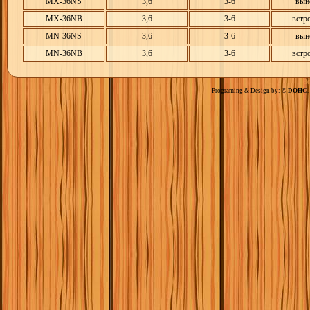
MX-36NS
3,6
3-6
вын
MX-36NB
3,6
3-6
встр
MN-36NS
3,6
3-6
вын
MN-36NB
3,6
3-6
встр
Вс
Programing & Design by: ©
DOHC
.